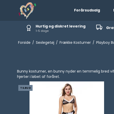
Forårsudsalg
Hurtig og diskret levering
Grat
1-5 dage
Ejakulerende Dildoer
G-punkts Dildoer
Forside
/
Sexlegetøj
/
Frække Kostumer
/
Playboy B
Oppustelige Dildoer
Glas Dildoer
Bunny kostumer, en bunny nyder en temmelig bred vifte 
hjerter i løbet af foråret.
TILBUD