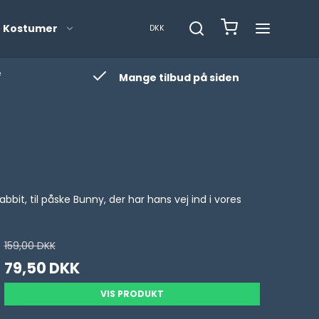
 Kostumer
DKK
e
Mange tilbud på siden
 Kugler
it, til påske Bunny, der har hans vej ind i vores
159,00 DKK
79,50 DKK
VIS PRODUKT