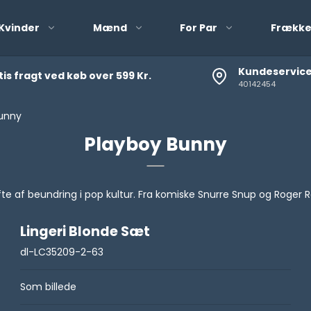
Kvinder
Mænd
For Par
Frække
Kundeservic
is fragt ved køb over 599 Kr.
40142454
Vibrator Æg og
unny
Playboy Bunny
af beundring i pop kultur. Fra komiske Snurre Snup og Roger Rabb
Selvsiddende Strømper
Lingeri Blonde Sæt
Leggings
dl-LC35209-2-63
Netstrømper
Som billede
Strømpebukser