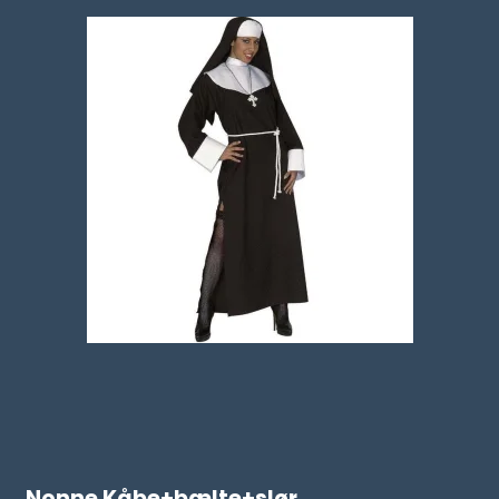
Nonne Kåbe+bælte+slør